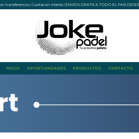
n transferencia | Cuotas sin interés | ENVÍOS GRATIS A TODO EL PAÍS DES
INICIO
OPORTUNIDADES
PRODUCTOS
CONTACTO