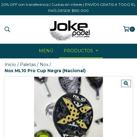
20% OFF con transferencia | Cuotas sin interés | ENVÍOS GRATIS A TODO EL
PAÍS DESDE $150.000
0
MENÚ
PRODUCTOS
Inicio
/
Paletas
/
Nox
/
Nox ML10 Pro Cup Negra (Nacional)