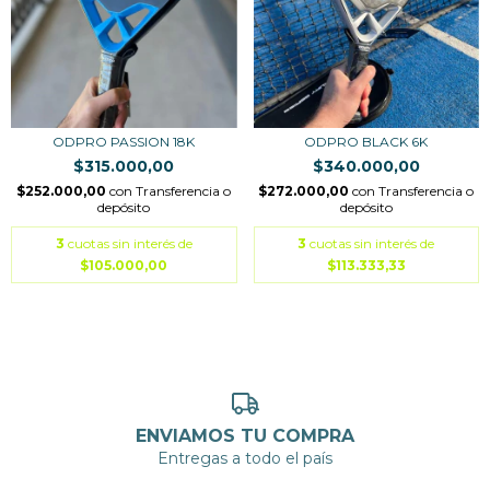
ODPRO PASSION 18K
ODPRO BLACK 6K
$315.000,00
$340.000,00
$252.000,00
con
Transferencia o
$272.000,00
con
Transferencia o
depósito
depósito
3
cuotas sin interés de
3
cuotas sin interés de
$105.000,00
$113.333,33
ENVIAMOS TU COMPRA
Entregas a todo el país