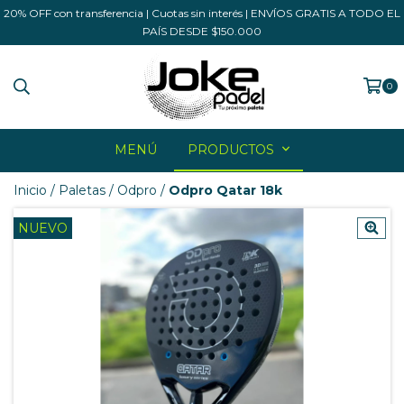
20% OFF con transferencia | Cuotas sin interés | ENVÍOS GRATIS A TODO EL
PAÍS DESDE $150.000
0
MENÚ
PRODUCTOS
Inicio
/
Paletas
/
Odpro
/
Odpro Qatar 18k
NUEVO