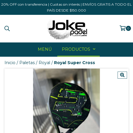
20% OFF con transferencia | Cuotas sin interés | ENVÍOS GRATIS A TODO EL
PAÍS DESDE $150.000
0
MENÚ
PRODUCTOS
Inicio
/
Paletas
/
Royal
/
Royal Super Cross