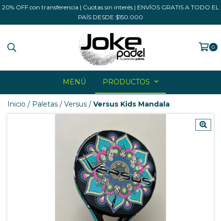
20% OFF con transferencia | Cuotas sin interés | ENVÍOS GRATIS A TODO EL
PAÍS DESDE $150.000
0
MENÚ
PRODUCTOS
Inicio
/
Paletas
/
Versus
/
Versus Kids Mandala