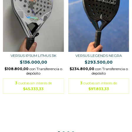
VERSUS IPSUM LITMUS 3K
VERSUS LEGENDS NEGRA
$136.000,00
$293.500,00
$108.800,00
con
Transferencia o
$234.800,00
con
Transferencia o
depósito
depósito
3
cuotas sin interés de
3
cuotas sin interés de
$45.333,33
$97.833,33