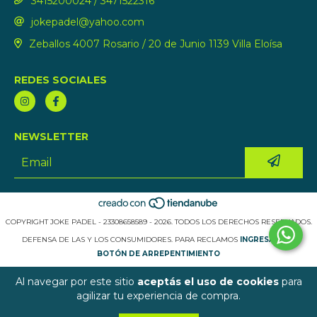
3415200024 / 3471522316
jokepadel@yahoo.com
Zeballos 4007 Rosario / 20 de Junio 1139 Villa Eloísa
REDES SOCIALES
NEWSLETTER
COPYRIGHT JOKE PADEL - 23308658589 - 2026. TODOS LOS DERECHOS RESERVADOS.
DEFENSA DE LAS Y LOS CONSUMIDORES. PARA RECLAMOS
INGRESÁ ACÁ.
BOTÓN DE ARREPENTIMIENTO
Al navegar por este sitio
aceptás el uso de cookies
para
agilizar tu experiencia de compra.